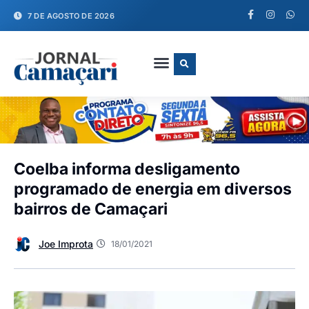
7 DE AGOSTO DE 2026
FALE CONOSCO
Coelba informa desligamento
programado de energia em diversos
bairros de Camaçari
Joe Improta
18/01/2021