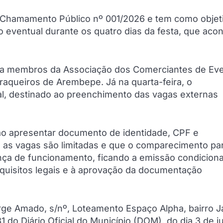
 Chamamento Público nº 001/2026 e tem como objet
io eventual durante os quatro dias da festa, que aco
para membros da Associação dos Comerciantes de Ev
aqueiros de Arembepe. Já na quarta-feira, o
al, destinado ao preenchimento das vagas externas
rão apresentar documento de identidade, CPF e
 as vagas são limitadas e que o comparecimento pa
nça de funcionamento, ficando a emissão condicion
equisitos legais e à aprovação da documentação
orge Amado, s/nº, Loteamento Espaço Alpha, bairro J
81 do Diário Oficial do Município (DOM), do dia 3 de j