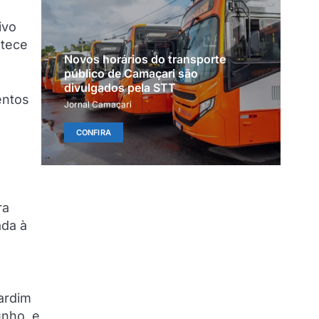
ivo
ntece
Novos horários do transporte
público de Camaçari são
divulgados pela STT
entos
Jornal Camaçari
CONFIRA
ra
ada à
ardim
unho, e