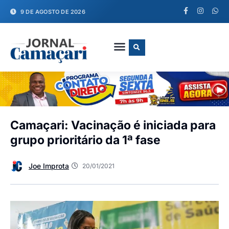
9 DE AGOSTO DE 2026
FALE CONOSCO
Camaçari: Vacinação é iniciada para
grupo prioritário da 1ª fase
Joe Improta
20/01/2021