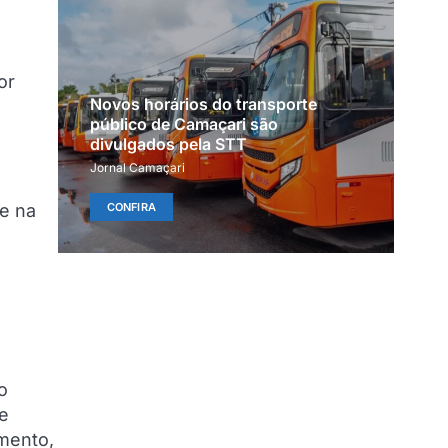
or
Novos horários do transporte
público de Camaçari são
divulgados pela STT
Jornal Camaçari
CONFIRA
 e na
o
de
mento,