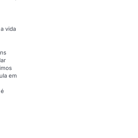
 a vida
uns
lar
timos
cula em
 é