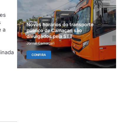
ões
s
Novos horários do transporte
e a
público de Camaçari são
divulgados pela STT
Jornal Camaçari
cinada
CONFIRA