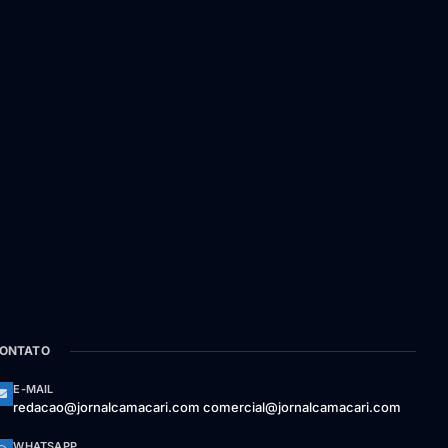
ONTATO
E-MAIL
redacao@jornalcamacari.com comercial@jornalcamacari.com
WHATSAPP