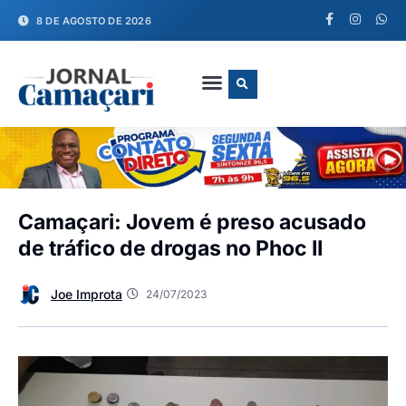
8 DE AGOSTO DE 2026
FALE CONOSCO
Camaçari: Jovem é preso acusado
de tráfico de drogas no Phoc II
Joe Improta
24/07/2023