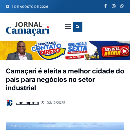
7 DE AGOSTO DE 2026
FALE CONOSCO
Camaçari é eleita a melhor cidade do
país para negócios no setor
industrial
Joe Improta
03/12/2025