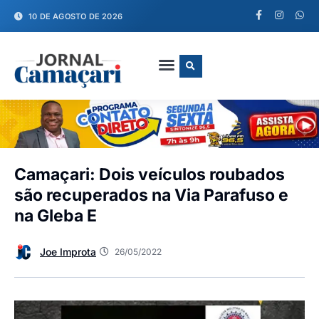
10 DE AGOSTO DE 2026
FALE CONOSCO
Camaçari: Dois veículos roubados
são recuperados na Via Parafuso e
na Gleba E
Joe Improta
26/05/2022