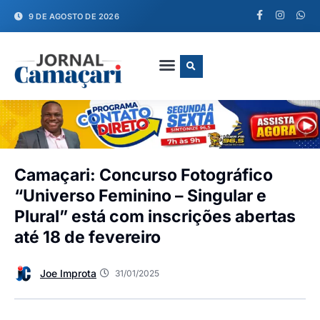
9 DE AGOSTO DE 2026
FALE CONOSCO
Camaçari: Concurso Fotográfico
“Universo Feminino – Singular e
Plural” está com inscrições abertas
até 18 de fevereiro
Joe Improta
31/01/2025