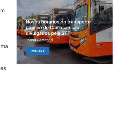
am
Novos horários do transporte
público de Camaçari são
divulgados pela STT
Jornal Camaçari
uma
CONFIRA
des