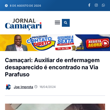
8 DE AGOSTO DE 2026
FALE CONOSCO
Camaçari: Auxiliar de enfermagem
desaparecido é encontrado na Via
Parafuso
Joe Improta
16/04/2024