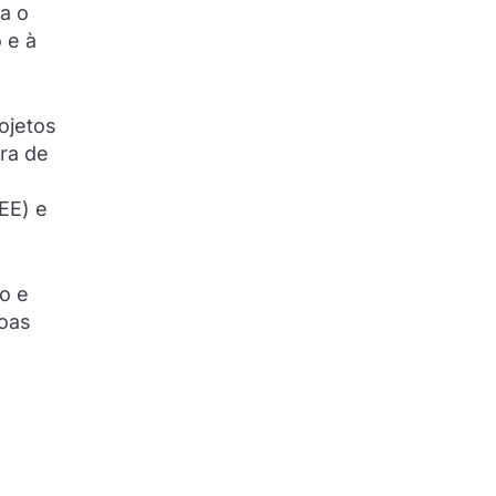
a o
 e à
ojetos
ora de
EE) e
o e
boas