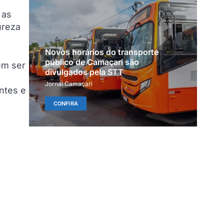
 as
ureza
Novos horários do transporte
público de Camaçari são
em ser
divulgados pela STT
Jornal Camaçari
ntes e
CONFIRA