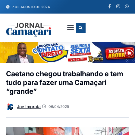
7 DE AGOSTO DE 2026
FALE CONOSCO
Caetano chegou trabalhando e tem
tudo para fazer uma Camaçari
“grande”
Joe Improta
06/04/2025