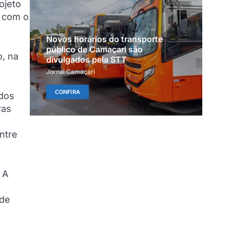
ojeto
e com o
Novos horários do transporte
público de Camaçari são
o, na
divulgados pela STT
Jornal Camaçari
CONFIRA
 dos
ras
ntre
 A
 de