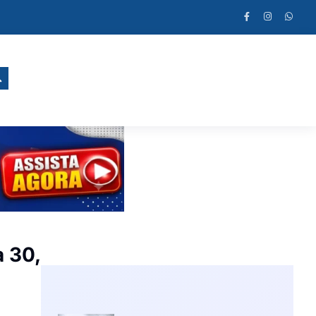
a 30,