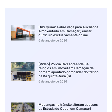
Orbi Química abre vaga para Auxiliar de
Almoxarifado em Camaçari; enviar
currículo exclusivamente online
6 de agosto de 2026
[Vídeo] Polícia Civil apreende 64
relógios em imóvel em Camaçari de
homem apontado como líder do tráfico
nesta quinta-feira (6)
6 de agosto de 2026
Mudanças no trânsito alteram acessos
da Estrada do Coco, em Camaçari