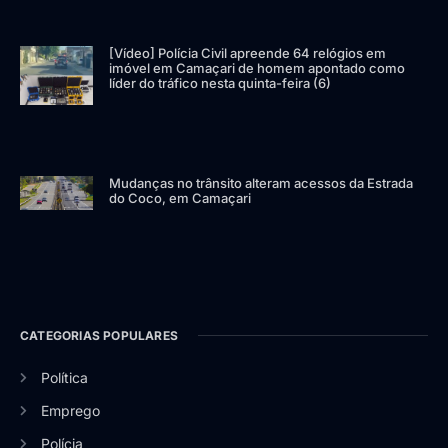
[Vídeo] Polícia Civil apreende 64 relógios em
imóvel em Camaçari de homem apontado como
líder do tráfico nesta quinta-feira (6)
Mudanças no trânsito alteram acessos da Estrada
do Coco, em Camaçari
CATEGORIAS POPULARES
Política
Emprego
Polícia