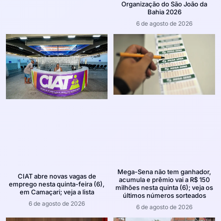
Organização do São João da
Bahia 2026
6 de agosto de 2026
Mega-Sena não tem ganhador,
CIAT abre novas vagas de
acumula e prêmio vai a R$ 150
emprego nesta quinta-feira (6),
milhões nesta quinta (6); veja os
em Camaçari; veja a lista
últimos números sorteados
6 de agosto de 2026
6 de agosto de 2026