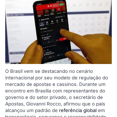
O Brasil vem se destacando no cenário
internacional por seu modelo de regulação do
mercado de apostas e cassinos. Durante um
encontro em Brasília com representantes do
governo e do setor privado, o secretário de
Apostas, Giovanni Rocco, afirmou que o país
alcançou um padrão de
referência global
em
transparência, segurança e responsabilidade