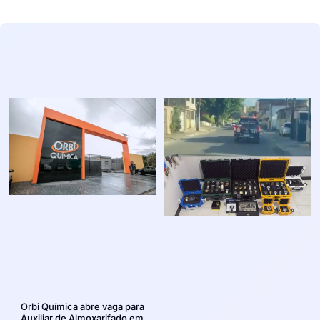
Orbi Química abre vaga para
Auxiliar de Almoxarifado em