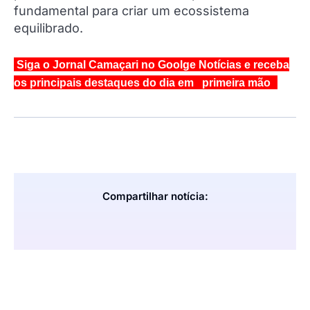
fundamental para criar um ecossistema
equilibrado.
Siga o Jornal Camaçari no Goolge Notícias e receba
os principais destaques do dia em primeira mão
Compartilhar notícia: