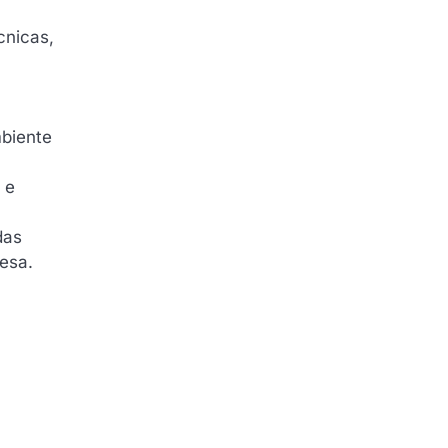
cnicas,
mbiente
 e
das
esa.