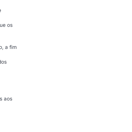
e
que os
, a fim
dos
os aos