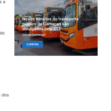
a a
Novos horários do transporte
público de Camaçari são
divulgados pela STT
 do
Jornal Camaçari
CONFIRA
a
s dos