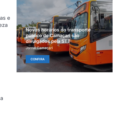
as e
eza
Novos horários do transporte
público de Camaçari são
divulgados pela STT
Jornal Camaçari
CONFIRA
 a