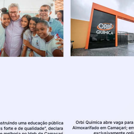
Orbi Química abre vaga para 
struindo uma educação pública
Almoxarifado em Camaçari; env
 forte e de qualidade”, declara
exclusivamente onli
e melhoria no Ideb de Camaçari