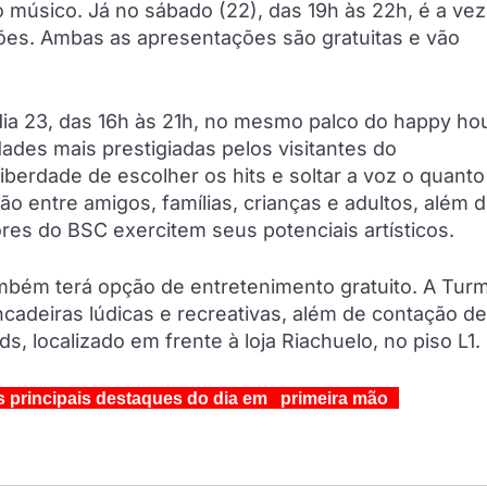
o músico. Já no sábado (22), das 19h às 22h, é a ve
es. Ambas as apresentações são gratuitas e vão
a 23, das 16h às 21h, no mesmo palco do happy hou
ades mais prestigiadas pelos visitantes do
erdade de escolher os hits e soltar a voz o quanto
rsão entre amigos, famílias, crianças e adultos, além 
es do BSC exercitem seus potenciais artísticos.
mbém terá opção de entretenimento gratuito. A Tur
ncadeiras lúdicas e recreativas, além de contação de
, localizado em frente à loja Riachuelo, no piso L1.
s principais destaques do dia em primeira mão