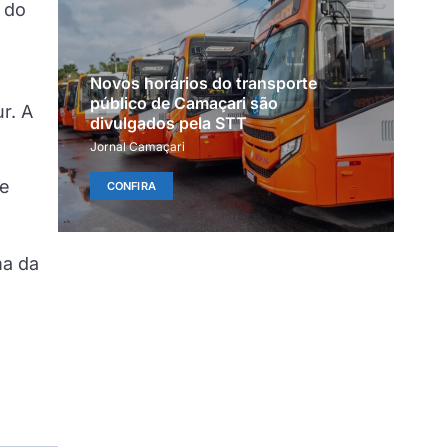
z do
Novos horários do transporte
público de Camaçari são
r. A
divulgados pela STT
Jornal Camaçari
de
CONFIRA
ma da