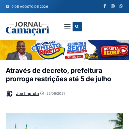
9 DE AGOSTO DE 2026
FALE CONOSCO
Através de decreto, prefeitura
prorroga restrições até 5 de julho
Joe Improta
29/06/2021