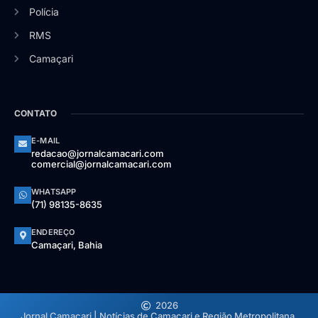
Polícia
RMS
Camaçari
CONTATO
E-MAIL
redacao@jornalcamacari.com
comercial@jornalcamacari.com
WHATSAPP
(71) 98135-8635
ENDEREÇO
Camaçari, Bahia
2026
Jornal Camaçari | Notícias de Camaçari e Região Metropolitana.