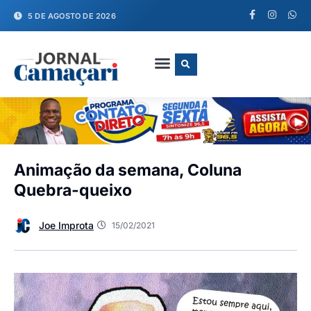
5 DE AGOSTO DE 2026
FALE CONOSCO
Animação da semana, Coluna
Quebra-queixo
Joe Improta
15/02/2021