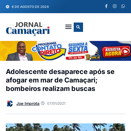
6 DE AGOSTO DE 2026
FALE CONOSCO
Adolescente desaparece após se
afogar em mar de Camaçari;
bombeiros realizam buscas
Joe Improta
07/01/2021