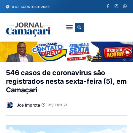
8 DE AGOSTO DE 2026
FALE CONOSCO
546 casos de coronavirus são
registrados nesta sexta-feira (5), em
Camaçari
Joe Improta
05/03/2021